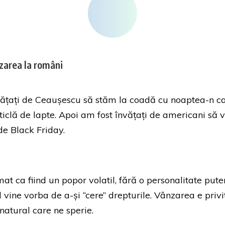
nzarea la români
vățați de Ceaușescu să stăm la coadă cu noaptea-n c
sticlă de lapte. Apoi am fost învățați de americani să
de Black Friday.
t ca fiind un popor volatil, fără o personalitate pute
 vine vorba de a-și “cere” drepturile. Vânzarea e privit
natural care ne sperie.