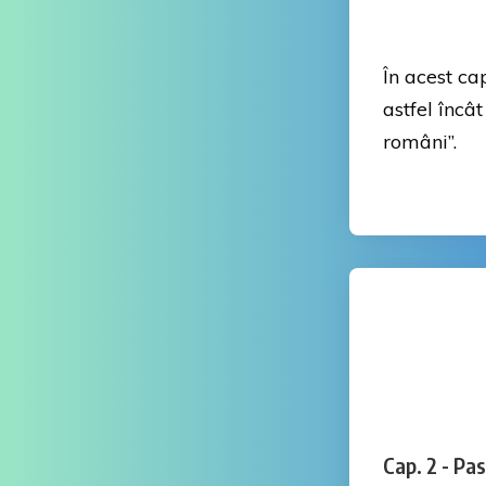
În acest ca
astfel încât
români”.
Cap. 2 -
Pas