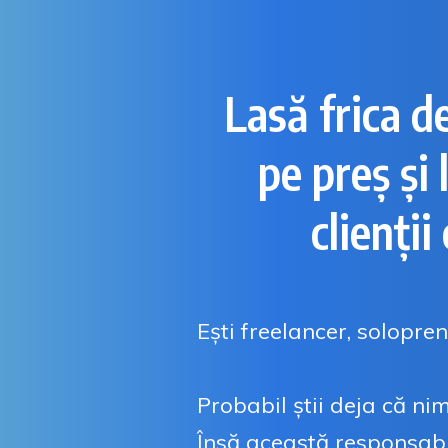
Lasă frica d
pe preș și
clienții
Ești freelancer, solopren
Probabil știi deja că ni
Însă această responsabil