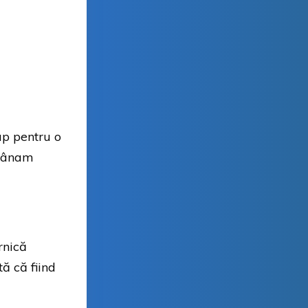
ap pentru o
 vânam
rnică
ă că fiind