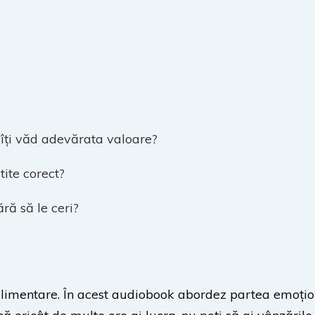
e îți văd adevărata valoare?
tite corect?
ră să le ceri?
?
limentare. În acest audiobook abordez partea emoționa