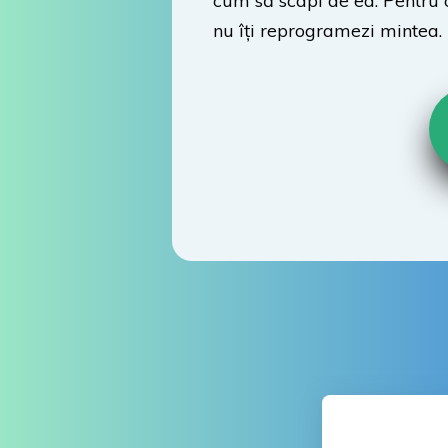
cum să scapi de ea. Pentru că
nu îți reprogramezi mintea.