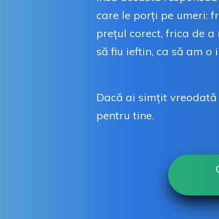
care le porți pe umeri: f
prețul corect, frica de a
să fiu ieftin, ca să am o 
Dacă ai simțit vreodată 
pentru tine.