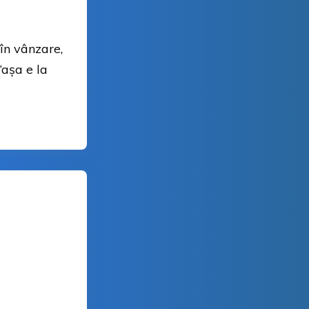
 în vânzare,
“așa e la