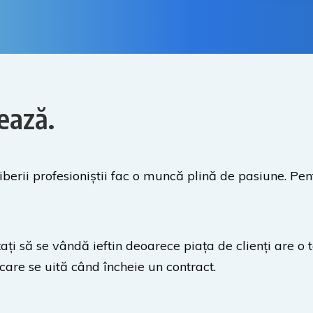
ează.
 liberii profesioniștii fac o muncă plină de pasiune. Pe
țați să se vândă ieftin deoarece piața de clienți are o t
care se uită când încheie un contract.