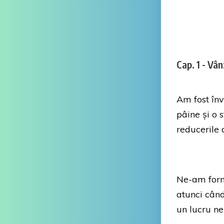
Cap. 1 - Vâ
Am fost în
pâine și o 
reducerile 
Ne-am forma
atunci când
un lucru ne