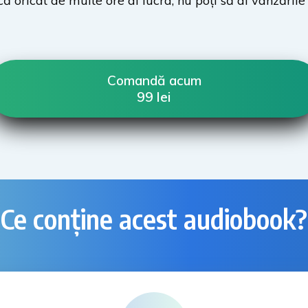
 oricât de multe ore ai lucra, nu poți să ai vânzările 
Comandă acum
99 lei
Ce conține acest audiobook?