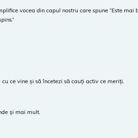
lifice vocea din capul nostru care spune “Este mai bi
pins.”
cu ce vine și să încetezi să cauți activ ce meriți.
inde și mai mult.