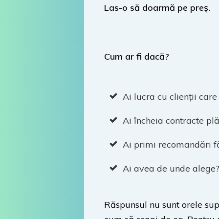
Las-o să doarmă pe preș.
Cum ar fi dacă?
Ai lucra cu clienții car
Ai încheia contracte plă
Ai primi recomandări fă
Ai avea de unde alege
Răspunsul nu sunt orele sup