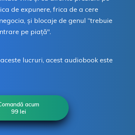
rica de expunere, frica de a cere
 negocia, și blocaje de genul “trebuie
intrare pe piață".
aceste lucruri, acest audiobook este
Comandă acum
99
lei