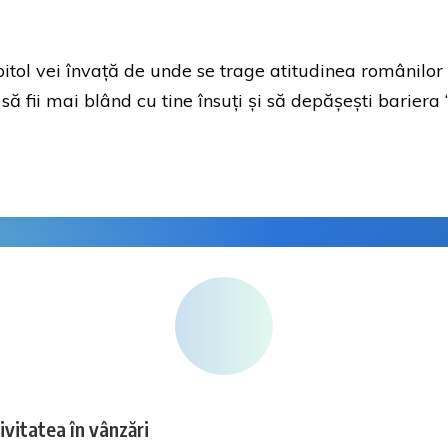
pitol vei învață de unde se trage atitudinea românilor
 să fii mai blând cu tine însuți și să depășești bariera 
ivitatea în vânzări