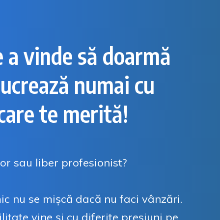
e a vinde să doarmă
 lucrează numai cu
 care te merită!
or sau liber profesionist?
mic nu se mișcă dacă nu faci vânzări.
itate vine și cu diferite presiuni pe