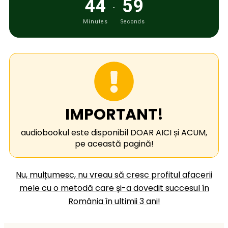
44
59
.
Minutes
Seconds
IMPORTANT!
audiobookul este disponibil DOAR A
I
CI și ACUM,
pe această pagină!
Nu, mulțumesc, nu vreau să cresc profitul afacerii
mele cu o metodă care și-a dovedit succesul în
România în ultimii 3 ani!