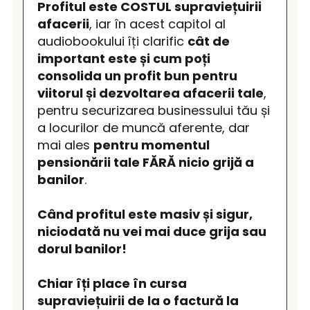
Profitul este COSTUL supraviețuirii
afacerii
, iar în acest capitol al
audiobookului îți clarific
cât de
important este și cum poți
consolida un profit bun pentru
viitorul și dezvoltarea afacerii tale
,
pentru securizarea businessului tău și
a locurilor de muncă aferente, dar
mai ales
pentru momentul
pensionării tale FĂRĂ nicio grijă a
banilor
.
Când profitul este masiv și sigur,
niciodată nu vei mai duce grija sau
dorul banilor!
Chiar îți place în cursa
supraviețuirii de la o factură la