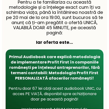
Pentru a te familiariza cu această
metodologie și a înțelege exact cum îți va
schimba viața, până la întâlnirea noastră de
pe 20 mai de la ora 19:00, sunt bucuros să te
anunț că ți-am pregătit o ofertă UNICĂ,
VALABILĂ DOAR 45 MINUTE, pe această
pagină:
Iar oferta este…
Primul Audiobook care explică metodologia
de implementare Profit First în companiile
românești pe înțelesul antreprenorilor, fără
termeni contabili: Metodologia Profit First
PERSONALIZATĂ afacerilor r
omânești!
Pentru doar 67 lei obții acest audiobook UNIC, cu
acces PE VIAȚĂ, disponibil spre achiziționare
doar pe această pagină!