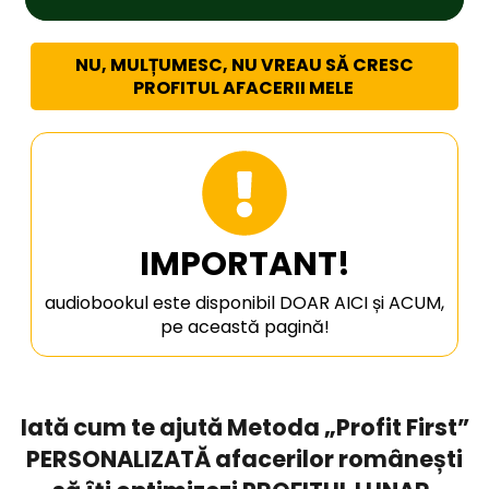
NU, MULȚUMESC, NU VREAU SĂ CRESC
PROFITUL AFACERII MELE
IMPORTANT!
audiobookul este disponibil DOAR A
I
CI și ACUM,
pe această pagină!
Iată cum te ajută Metoda „Profit First”
PERSONALIZATĂ afacerilor românești