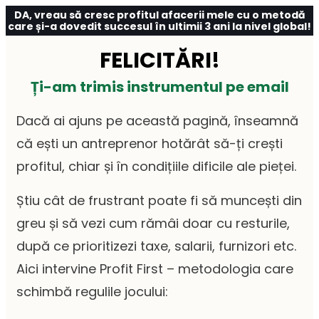
DA, vreau să cresc profitul afacerii mele cu o metodă
care și-a dovedit succesul în ultimii 3 ani la nivel global!
FELICITĂRI!
Ți-am trimis instrumentul pe email
Dacă ai ajuns pe această pagină, înseamnă
că ești un antreprenor hotărât să-ți crești
profitul, chiar și în condițiile dificile ale pieței.
Știu cât de frustrant poate fi să muncești din
greu și să vezi cum rămâi doar cu resturile,
după ce prioritizezi taxe, salarii, furnizori etc.
Aici intervine Profit First – metodologia care
schimbă regulile jocului: