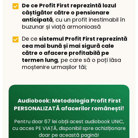
De ce Profit First reprezintă lozul
câștigător către o pensionare
anticipată
, cu un profit inestimabil în
buzunar și viață armonioasă
De ce
sistemul Profit First reprezintă
cea mai bună și mai sigură cale
către o afacere profitabilă pe
termen lung
, pe care să o poți lăsa
moștenire urmașilor tăi;
Audiobook: Metodologia Profit First
PERSONALIZATĂ afacerilor r
omânești!
Pentru doar 67 lei obții acest audiobook UNIC,
cu acces PE VIAȚĂ, disponibil spre achiziționare
doar pe această pagină!