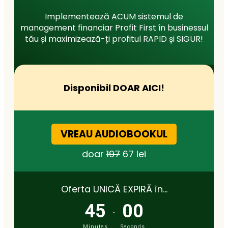
Implementează ACUM sistemul de
management financiar Profit First în businessul
tău și maximizează-ți profitul RAPID și SIGUR!
Disponibil DOAR AICI!
VREAU AUDIOBOOKUL
doar
197
67 lei
Oferta UNICĂ EXPIRĂ în…
45
00
.
Minutes
Seconds