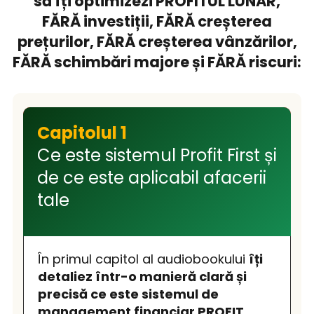
să îți optimizezi PROFITUL LUNAR,
FĂRĂ investiții, FĂRĂ creșterea
prețurilor, FĂRĂ creșterea vânzărilor,
FĂRĂ schimbări majore și FĂRĂ riscuri:
Capitolul 1
Ce este sistemul Profit First și
de ce este aplicabil afacerii
tale
În primul capitol al audiobookului
îți
detaliez într-o manieră clară și
precisă ce este sistemul de
management financiar PROFIT