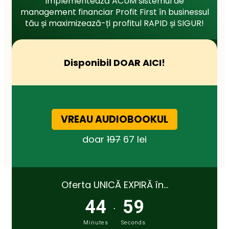
Implementează ACUM sistemul de
management financiar Profit First în businessul
tău și maximizează-ți profitul RAPID și SIGUR!
Disponibil DOAR AICI!
VREAU AUDIOBOOKUL
doar
197
67 lei
Oferta UNICĂ EXPIRĂ în…
44
59
.
Minutes
Seconds