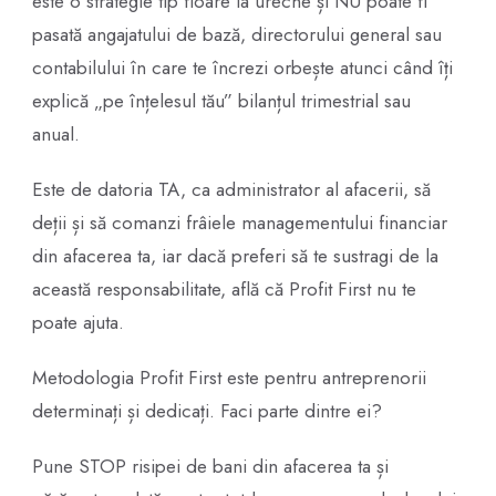
este o strategie tip floare la ureche și NU poate fi
pasată angajatului de bază, directorului general sau
contabilului în care te încrezi orbește atunci când îți
explică „pe înțelesul tău” bilanțul trimestrial sau
anual.
Este de datoria TA, ca administrator al afacerii, să
deții și să comanzi frâiele managementului financiar
din afacerea ta, iar dacă preferi să te sustragi de la
această responsabilitate, află că Profit First nu te
poate ajuta.
Metodologia Profit First este pentru antreprenorii
determinați și dedicați. Faci parte dintre ei?
Pune STOP risipei de bani din afacerea ta și