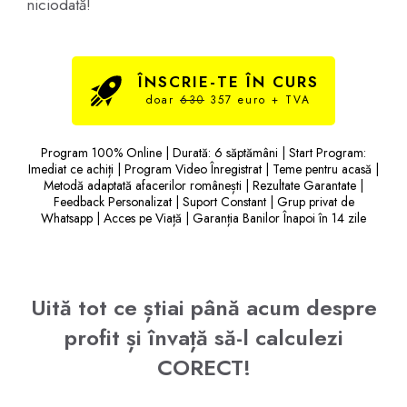
niciodată!
ÎNSCRIE-TE ÎN CURS
doar
630
357 euro + TVA
Program 100% Online | Durată: 6 săptămâni | Start Program:
Imediat ce achiți | Program Video Înregistrat | Teme pentru acasă |
Metodă adaptată afacerilor românești | Rezultate Garantate |
Feedback Personalizat | Suport Constant | Grup privat de
Whatsapp | Acces pe Viață | Garanția Banilor Înapoi în 14 zile
Uită tot ce știai până acum despre
profit și învață să-l calculezi
CORECT!