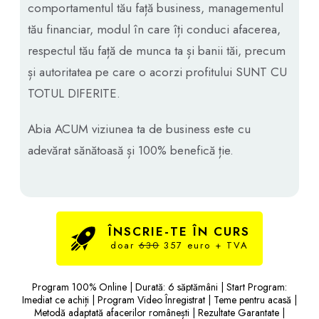
comportamentul tău față business, managementul
tău financiar, modul în care îți conduci afacerea,
respectul tău față de munca ta și banii tăi, precum
și autoritatea pe care o acorzi profitului SUNT CU
TOTUL DIFERITE.
Abia ACUM viziunea ta de business este cu
adevărat sănătoasă și 100% benefică ție.
ÎNSCRIE-TE ÎN CURS
doar
630
357 euro + TVA
Program 100% Online | Durată: 6 săptămâni | Start Program:
Imediat ce achiți | Program Video Înregistrat | Teme pentru acasă |
Metodă adaptată afacerilor românești | Rezultate Garantate |