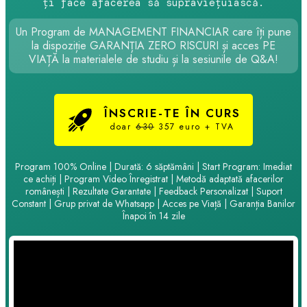
ți face afacerea să supraviețuiască.
Un Program de MANAGEMENT FINANCIAR care îți pune
la dispoziție GARANȚIA ZERO RISCURI și acces PE
VIAȚĂ la materialele de studiu și la sesiunile de Q&A!
ÎNSCRIE-TE ÎN CURS
doar
630
357 euro + TVA
Program 100% Online | Durată: 6 săptămâni | Start Program: Imediat
ce achiți | Program Video Înregistrat | Metodă adaptată afacerilor
românești | Rezultate Garantate | Feedback Personalizat | Suport
Constant | Grup privat de Whatsapp | Acces pe Viață | Garanția Banilor
Înapoi în 14 zile