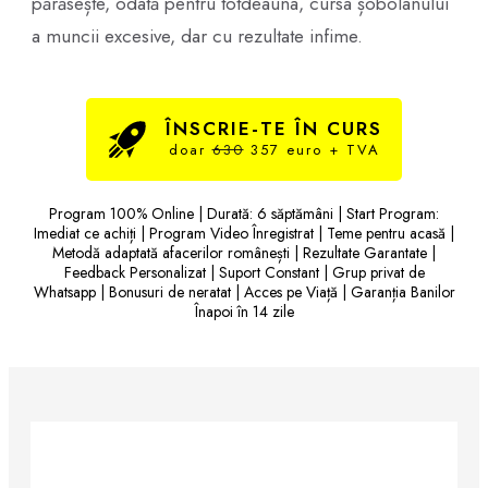
părăsește, odată pentru totdeauna, cursa șobolanului
a muncii excesive, dar cu rezultate infime.
ÎNSCRIE-TE ÎN CURS
doar
630
357 euro + TVA
Program 100% Online | Durată: 6 săptămâni | Start Program:
Imediat ce achiți | Program Video Înregistrat | Teme pentru acasă |
Metodă adaptată afacerilor românești | Rezultate Garantate |
Feedback Personalizat | Suport Constant | Grup privat de
Whatsapp | Bonusuri de neratat | Acces pe Viață | Garanția Banilor
Înapoi în 14 zile