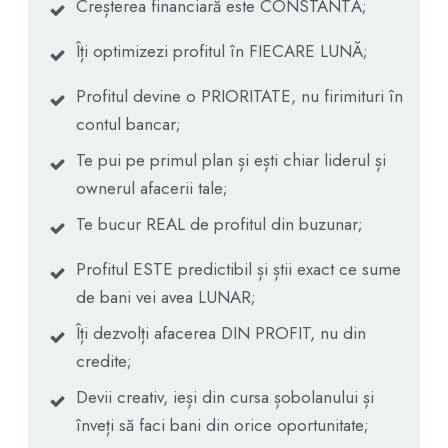
Creșterea financiară este CONSTANTĂ;
Îți optimizezi profitul în FIECARE LUNĂ;
Profitul devine o PRIORITATE, nu firimituri în
contul bancar;
Te pui pe primul plan și ești chiar liderul și
ownerul afacerii tale;
Te bucur REAL de profitul din buzunar;
Profitul ESTE predictibil și știi exact ce sume
de bani vei avea LUNAR;
Îți dezvolți afacerea DIN PROFIT, nu din
credite;
Devii creativ, ieși din cursa șobolanului și
înveți să faci bani din orice oportunitate;