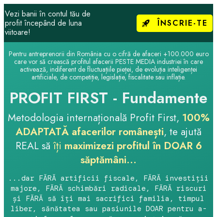
Vezi banii în contul tău de
ÎNSCRIE-TE
profit începând de luna
viitoare!
Pentru antreprenorii din România cu o cifră de afaceri +100.000 euro
care vor să crească profitul afacerii PESTE MEDIA industriei în care
activează, indiferent de fluctuațiile pieței, de evoluția inteligenței
artificiale, de competiție, legislație, fiscalitate sau inflație.
PROFIT FIRST - Fundamente
Metodologia internațională Profit First,
100%
ADAPTATĂ afacerilor românești
, te ajută
REAL să
îți
maximizezi profitul în DOAR 6
săptămâni...
...dar
FĂRĂ artificii fiscale, FĂRĂ investiții
majore, FĂRĂ schimbări radicale, FĂRĂ riscuri
și FĂRĂ să îți mai sacrifici familia, timpul
liber, sănătatea sau pasiunile DOAR pentru a-