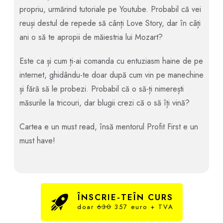
propriu, urmărind tutoriale pe Youtube. Probabil că vei
reuși destul de repede să cânți Love Story, dar în câți
ani o să te apropii de măiestria lui Mozart?
Este ca și cum ți-ai comanda cu entuziasm haine de pe
internet, ghidându-te doar după cum vin pe manechine
și fără să le probezi. Probabil că o să-ți nimerești
măsurile la tricouri, dar blugii crezi că o să îți vină?
Cartea e un must read, însă mentorul Profit First e un
must have!
ÎNSCRIE-TEÎN CURS
doar
630
357 euro + TVA