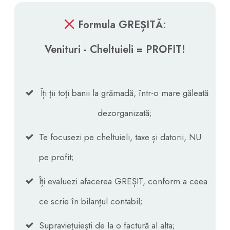
Formula GREȘITĂ:
Venituri - Cheltuieli = PROFIT!
Îți ții toți banii la grămadă, într-o mare găleată
dezorganizată;
Te focusezi pe cheltuieli, taxe și datorii, NU
pe profit;
Îți evaluezi afacerea GREȘIT, conform a ceea
ce scrie în bilanțul contabil;
Supraviețuiești de la o factură al alta;