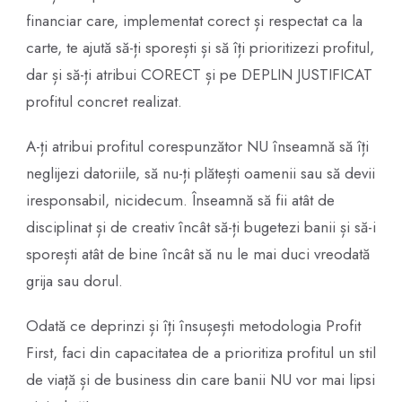
financiar care, implementat corect și respectat ca la
carte, te ajută să-ți sporești și să îți prioritizezi profitul,
dar și să-ți atribui CORECT și pe DEPLIN JUSTIFICAT
profitul concret realizat.
A-ți atribui profitul corespunzător NU înseamnă să îți
neglijezi datoriile, să nu-ți plătești oamenii sau să devii
iresponsabil, nicidecum. Înseamnă să fii atât de
disciplinat și de creativ încât să-ți bugetezi banii și să-i
sporești atât de bine încât să nu le mai duci vreodată
grija sau dorul.
Odată ce deprinzi și îți însușești metodologia Profit
First, faci din capacitatea de a prioritiza profitul un stil
de viață și de business din care banii NU vor mai lipsi