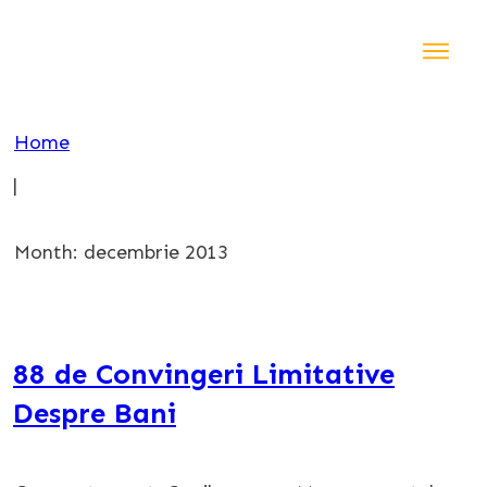
Acasă
Instru
Home
Blog
|
Shop
Contact
Month: decembrie 2013
88 de Convingeri Limitative
Despre Bani