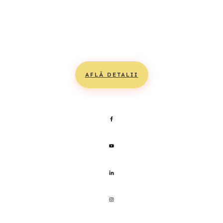
Profit FIRST Day
Workshop Online de o zi cu Eusebiu Burcaș și echipa lui,
pentru a crește și salva profitul afacerii tale lună de
lună!
AFLĂ DETALII