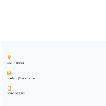
Cluj-Napoca
contact@burcash.ro
0740.075.710