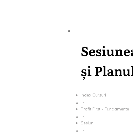
Sesiunea
și Planu
Index Cursuri
Profit First - Fundamente
Sesiuni