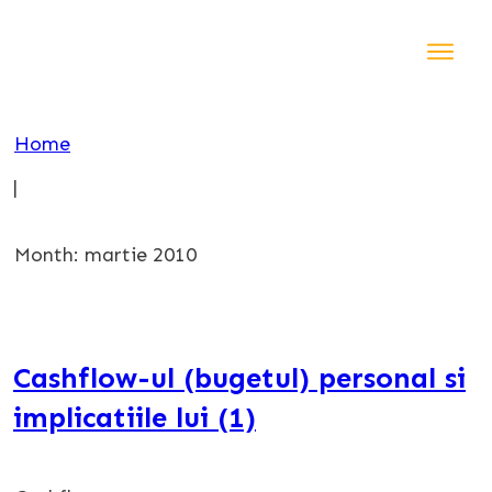
Acasă
Instru
Home
Blog
|
Shop
Contact
Month: martie 2010
Cashflow-ul (bugetul) personal si
implicatiile lui (1)