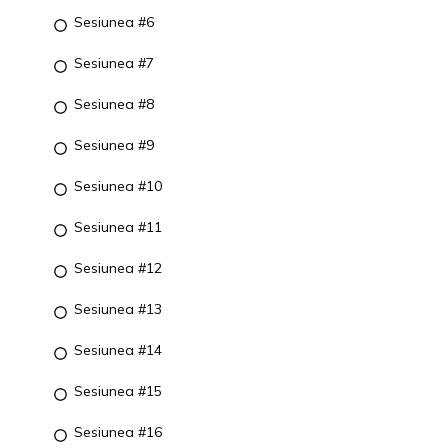
Sesiunea #6
Sesiunea #7
Sesiunea #8
Sesiunea #9
Sesiunea #10
Sesiunea #11
Sesiunea #12
Sesiunea #13
Sesiunea #14
Sesiunea #15
Sesiunea #16