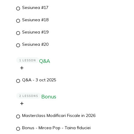
Sesiunea #17
Sesiunea #18
Sesiunea #19
Sesiunea #20
Q&A
1 LESSON
Q&A - 3 oct 2025
Bonus
2 LESSONS
Masterclass Modificari Fiscale in 2026
Bonus - Mircea Pop - Taina fiduciei