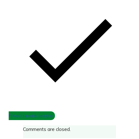
Finalizează lecția
Comments are closed.