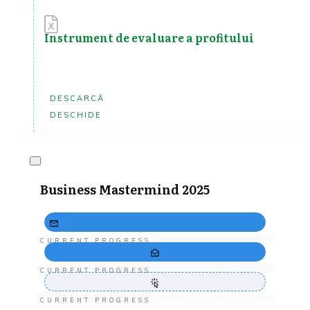
Instrument de evaluare a profitului
DESCARCĂ
DESCHIDE
Business Mastermind 2025
CURRENT PROGRESS
CURRENT PROGRESS
CURRENT PROGRESS