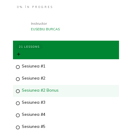
0%
ÎN PROGRES
Instructor
EUSEBIU BURCAS
Mastermind
21 LESSONS
Sesiunea #1
Sesiunea #2
Sesiunea #2 Bonus
Sesiunea #3
Sesiunea #4
Sesiunea #5