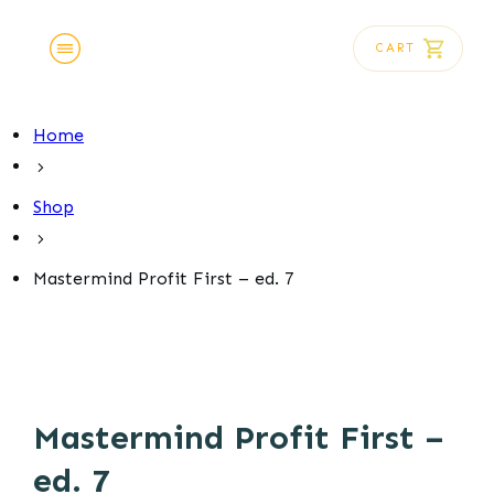
CART
Acasă
Instrumente Financiare
Blog
Home
Shop
Contact
Shop
Mastermind Profit First – ed. 7
Mastermind Profit First –
ed. 7