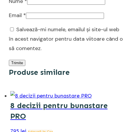
Nume
*
Email
*
Salvează-mi numele, emailul și site-ul web
în acest navigator pentru data viitoare când o
să comentez.
Trimite
Produse similare
8 decizii pentru bunastare
PRO
795
lei
Adaugă în Coș