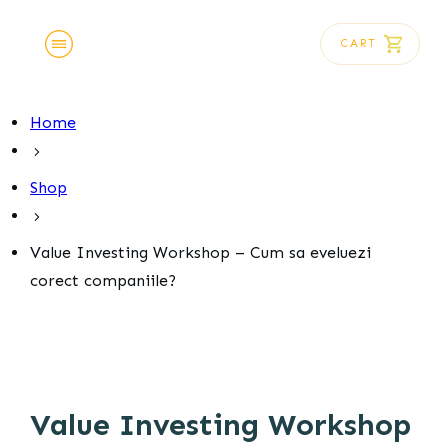
CART
Acasă
Instrumente Financiare
Blog
Home
Shop
Contact
Shop
Value Investing Workshop – Cum sa eveluezi
corect companiile?
Value Investing Workshop