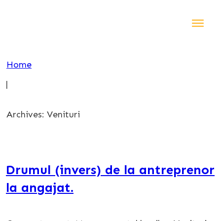
Acasă
Instru
Home
Blog
|
Shop
Contact
Archives: Venituri
Drumul (invers) de la antreprenor
la angajat.