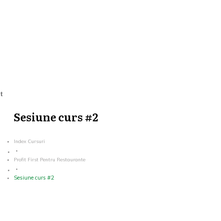
t
Sesiune curs #2
Index Cursuri
Profit First Pentru Restaurante
Sesiune curs #2